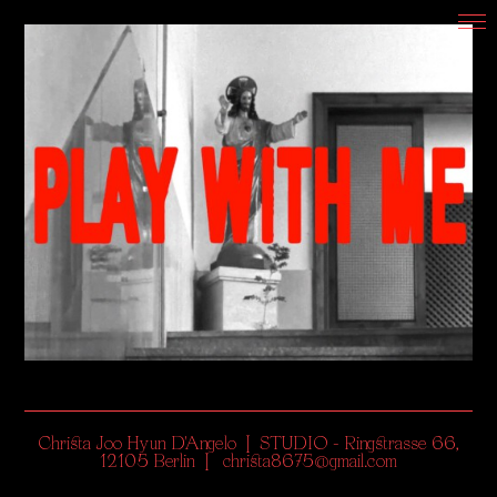
Christa Joo Hyun D'Angelo | STUDIO - Ringstrasse 66,
12105 Berlin | christa8675@gmail.com